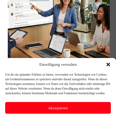
Einwilligung verwalten
Ein Satz, den wir in fast jedem Beratungsgespräch
hören: „Wir haben die Lizenzen seit einem Jahr –
Um dir ein optimales Erlebnis zu bieten, verwenden wir Technologien wie Cookies,
aber keiner nutzt das wirklich.” Das ist kein
um Geräteinformationen zu speichern und/oder darauf zuzugreifen. Wenn du diesen
Einzelfall. Das ist ein Muster. Und es beschreibt
Technologien zustimmst, können wir Daten wie das Surfverhalten oder eindeutige IDs
genau den Unterschied zwischen dem Kauf einer…
auf dieser Website verarbeiten. Wenn du deine Einwilligung nicht erteilst oder
Michael Reischer
14. Mai 2026
zurückziehst, können bestimmte Merkmale und Funktionen beeinträchtigt werden.
Akzeptieren