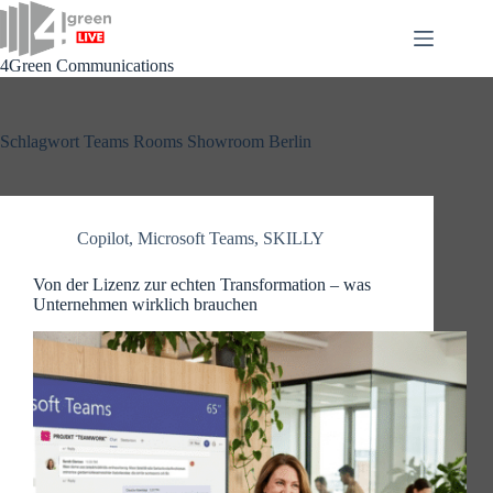
Zum
Inhalt
springen
4Green Communications
Schlagwort
Teams Rooms Showroom Berlin
Copilot
,
Microsoft Teams
,
SKILLY
Von der Lizenz zur echten Transformation – was
Unternehmen wirklich brauchen