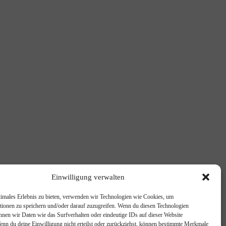
Einwilligung verwalten
timales Erlebnis zu bieten, verwenden wir Technologien wie Cookies, um
tionen zu speichern und/oder darauf zuzugreifen. Wenn du diesen Technologien
nnen wir Daten wie das Surfverhalten oder eindeutige IDs auf dieser Website
Wenn du deine Einwilligung nicht erteilst oder zurückziehst, können bestimmte Merkmale