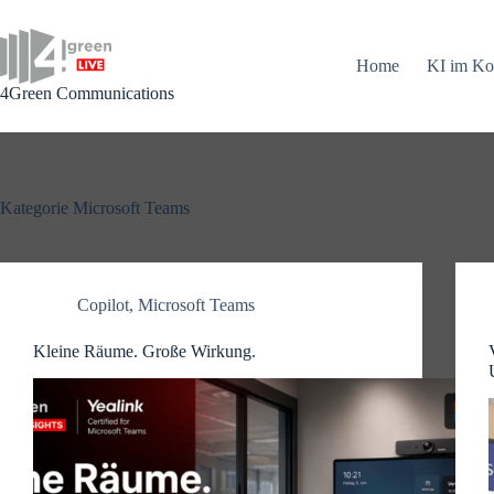
Zum
Inhalt
springen
Home
KI im Ko
4Green Communications
Kategorie
Microsoft Teams
Copilot
,
Microsoft Teams
Kleine Räume. Große Wirkung.