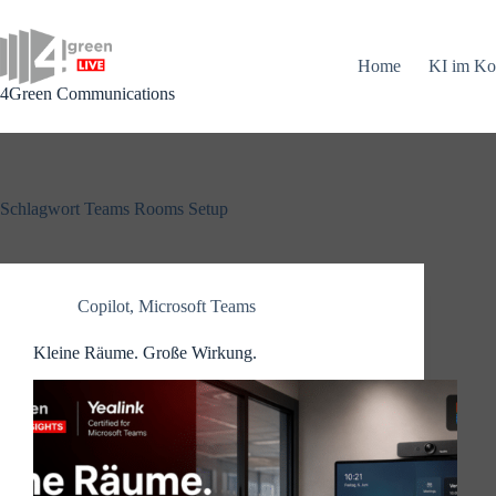
Zum
Inhalt
springen
Home
KI im Ko
4Green Communications
Schlagwort
Teams Rooms Setup
Copilot
,
Microsoft Teams
Kleine Räume. Große Wirkung.