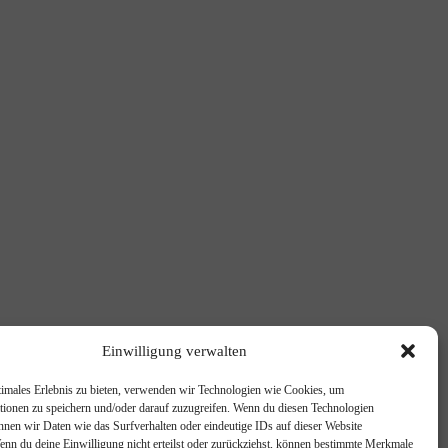
Einwilligung verwalten
timales Erlebnis zu bieten, verwenden wir Technologien wie Cookies, um
tionen zu speichern und/oder darauf zuzugreifen. Wenn du diesen Technologien
nnen wir Daten wie das Surfverhalten oder eindeutige IDs auf dieser Website
Wenn du deine Einwilligung nicht erteilst oder zurückziehst, können bestimmte Merkmale