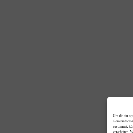
Um dir ein op
Geräteinforma
zustimmst, kö
verarbeiten. 