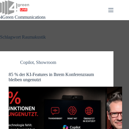
Zum
Inhalt
springen
4Green Communications
Schlagwort
Raumakustik
Copilot
,
Showroom
85 % der KI-Features in Ihrem Konferenzraum
bleiben ungenutzt