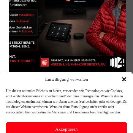
85 % der KI-Features in Ihrem Konferenzraum
Einwilligung verwalten
bleiben ungenutzt – das können Sie heute noch
ändern Moderne Konferenzräume sind technisch
Um dir ein optimales Erlebnis zu bieten, verwenden wir Technologien wie Cookies,
besser ausgestattet als je zuvor. Microsoft Teams
um Geräteinformationen zu speichern und/oder darauf zuzugreifen. Wenn du diesen
Rooms, hochwertige Kameras und Mikrofone – alles
Technologien zustimmst, können wir Daten wie das Surfverhalten oder eindeutige IDs
vorhanden. Und trotzdem läuft das nächste…
auf dieser Website verarbeiten. Wenn du deine Einwilligung nicht erteilst oder
Michael Reischer
11. Juni 2026
zurückziehst, können bestimmte Merkmale und Funktionen beeinträchtigt werden.
Akzeptieren