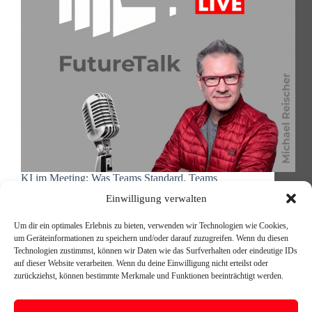
KI im Meeting: Was Teams Standard, Teams
Premium und Copilot wirklich unterscheidet Der
Einwilligung verwalten
Microsoft-Lizenzdschungel – und wie man ihn
durchblickt Teams Premium, Copilot Lizenz, Teams
Um dir ein optimales Erlebnis zu bieten, verwenden wir Technologien wie Cookies,
Rooms Basic, Teams Rooms Pro – der Unterschied
um Geräteinformationen zu speichern und/oder darauf zuzugreifen. Wenn du diesen
zwischen diesen Stufen ist vielen Unternehmen
Technologien zustimmst, können wir Daten wie das Surfverhalten oder eindeutige IDs
nicht…
auf dieser Website verarbeiten. Wenn du deine Einwilligung nicht erteilst oder
Michael Reischer
16. Juni 2026
zurückziehst, können bestimmte Merkmale und Funktionen beeinträchtigt werden.