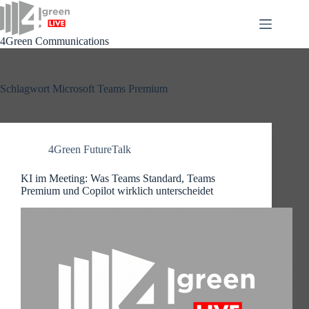
Zum
Inhalt
springen
4Green Communications
Schlagwort
Microsoft Teams Premium
4Green FutureTalk
KI im Meeting: Was Teams Standard, Teams
Premium und Copilot wirklich unterscheidet