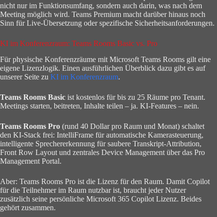
nicht nur im Funktionsumfang, sondern auch darin, was nach dem
Meeting möglich wird. Teams Premium macht darüber hinaus noch
Sinn für Live-Übersetzung oder spezifische Sicherheitsanforderungen.
KI im Konferenzraum: Teams Rooms Basic vs. Pro
Für physische Konferenzräume mit Microsoft Teams Rooms gilt eine
eigene Lizenzlogik. Einen ausführlichen Überblick dazu gibt es auf
unserer Seite zu
KI im Konferenzraum
.
Teams Rooms Basic
ist kostenlos für bis zu 25 Räume pro Tenant.
Meetings starten, beitreten, Inhalte teilen – ja. KI-Features – nein.
Teams Rooms Pro
(rund 40 Dollar pro Raum und Monat) schaltet
den KI-Stack frei: IntelliFrame für automatische Kamerasteuerung,
intelligente Sprechererkennung für saubere Transkript-Attribution,
Front Row Layout und zentrales Device Management über das Pro
Management Portal.
Aber: Teams Rooms Pro ist die Lizenz für den Raum. Damit Copilot
für die Teilnehmer im Raum nutzbar ist, braucht jeder Nutzer
zusätzlich seine persönliche Microsoft 365 Copilot Lizenz. Beides
gehört zusammen.