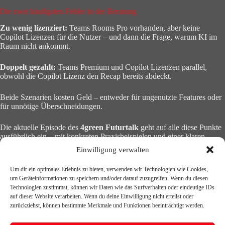
Die zwei häufigsten Fehler in der Beratung
Zu wenig lizenziert:
Teams Rooms Pro vorhanden, aber keine
Copilot Lizenzen für die Nutzer – und dann die Frage, warum KI im
Raum nicht ankommt.
Doppelt gezahlt:
Teams Premium und Copilot Lizenzen parallel,
obwohl die Copilot Lizenz den Recap bereits abdeckt.
Beide Szenarien kosten Geld – entweder für ungenutzte Features oder
für unnötige Überschneidungen.
Die aktuelle Episode des
4green Futurtalk
geht auf alle diese Punkte
ausführlich ein – mit konkreten Praxisbeispielen und einer klaren
Empfehlung, wie eine sinnvolle Lizenzstrategie aussehen kann.
Einwilligung verwalten
🎧
Link zur Episode – erscheint nach Veröffentlichung
Um dir ein optimales Erlebnis zu bieten, verwenden wir Technologien wie Cookies,
um Geräteinformationen zu speichern und/oder darauf zuzugreifen. Wenn du diesen
Technologien zustimmst, können wir Daten wie das Surfverhalten oder eindeutige IDs
Fragen zur eigenen Lizenzstrategie? Ein kostenloses Erstgespräch ist
auf dieser Website verarbeiten. Wenn du deine Einwilligung nicht erteilst oder
über den Link in der Navigation buchbar.
zurückziehst, können bestimmte Merkmale und Funktionen beeinträchtigt werden.