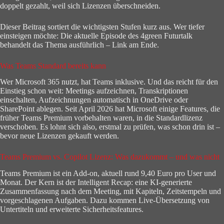
doppelt gezahlt, weil sich Lizenzen überschneiden.
Dieser Beitrag sortiert die wichtigsten Stufen kurz aus. Wer tiefer
einsteigen möchte: Die aktuelle Episode des 4green Futurtalk
behandelt das Thema ausführlich – Link am Ende.
Was Teams Standard bereits kann
Wer Microsoft 365 nutzt, hat Teams inklusive. Und das reicht für den
Einstieg schon weit: Meetings aufzeichnen, Transkriptionen
einschalten, Aufzeichnungen automatisch in OneDrive oder
SharePoint ablegen. Seit April 2026 hat Microsoft einige Features, die
früher Teams Premium vorbehalten waren, in die Standardlizenz
verschoben. Es lohnt sich also, erstmal zu prüfen, was schon drin ist –
bevor neue Lizenzen gekauft werden.
Teams Premium vs. Copilot Lizenz: Was dazukommt – und was nicht
Teams Premium ist ein Add-on, aktuell rund 9,40 Euro pro User und
Monat. Der Kern ist der Intelligent Recap: eine KI-generierte
Zusammenfassung nach dem Meeting, mit Kapiteln, Zeitstempeln und
vorgeschlagenen Aufgaben. Dazu kommen Live-Übersetzung von
Untertiteln und erweiterte Sicherheitsfeatures.