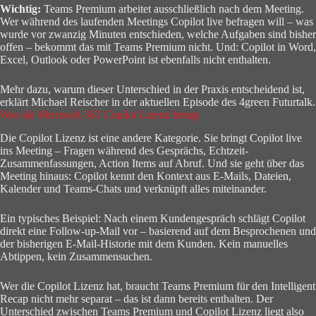
Wichtig:
Teams Premium arbeitet ausschließlich nach dem Meeting.
Wer während des laufenden Meetings Copilot live befragen will – was
wurde vor zwanzig Minuten entschieden, welche Aufgaben sind bisher
offen – bekommt das mit Teams Premium nicht. Und: Copilot in Word,
Excel, Outlook oder PowerPoint ist ebenfalls nicht enthalten.
Mehr dazu, warum dieser Unterschied in der Praxis entscheidend ist,
erklärt Michael Reischer in der aktuellen Episode des 4green Futurtalk.
Was die Microsoft 365 Copilot Lizenz bringt
Die Copilot Lizenz ist eine andere Kategorie. Sie bringt Copilot live
ins Meeting – Fragen während des Gesprächs, Echtzeit-
Zusammenfassungen, Action Items auf Abruf. Und sie geht über das
Meeting hinaus: Copilot kennt den Kontext aus E-Mails, Dateien,
Kalender und Teams-Chats und verknüpft alles miteinander.
Ein typisches Beispiel: Nach einem Kundengespräch schlägt Copilot
direkt eine Follow-up-Mail vor – basierend auf dem Besprochenen und
der bisherigen E-Mail-Historie mit dem Kunden. Kein manuelles
Abtippen, kein Zusammensuchen.
Wer die Copilot Lizenz hat, braucht Teams Premium für den Intelligent
Recap nicht mehr separat – das ist dann bereits enthalten. Der
Unterschied zwischen Teams Premium und Copilot Lizenz liegt also