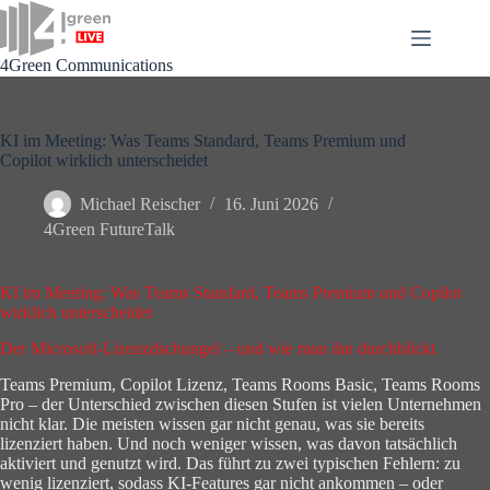
Zum
Inhalt
springen
4Green Communications
KI im Meeting: Was Teams Standard, Teams Premium und
Copilot wirklich unterscheidet
Michael Reischer
16. Juni 2026
4Green FutureTalk
KI im Meeting: Was Teams Standard, Teams Premium und Copilot
wirklich unterscheidet
Der Microsoft-Lizenzdschungel – und wie man ihn durchblickt
Teams Premium, Copilot Lizenz, Teams Rooms Basic, Teams Rooms
Pro – der Unterschied zwischen diesen Stufen ist vielen Unternehmen
nicht klar. Die meisten wissen gar nicht genau, was sie bereits
lizenziert haben. Und noch weniger wissen, was davon tatsächlich
aktiviert und genutzt wird. Das führt zu zwei typischen Fehlern: zu
wenig lizenziert, sodass KI-Features gar nicht ankommen – oder