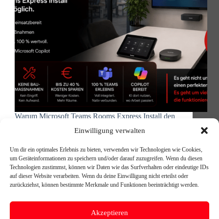
Warum Microsoft Teams Rooms Express Install den
Markt verändert Viele Unternehmen machen
Einwilligung verwalten
denselben Fehler, wenn sie Meetingräume planen.
Zuerst wird der große Konferenzraum
Um dir ein optimales Erlebnis zu bieten, verwenden wir Technologien wie Cookies,
modernisiert.Dafür gibt es Budget, Zeit und ein
um Geräteinformationen zu speichern und/oder darauf zuzugreifen. Wenn du diesen
klares Konzept. Die kleineren Räume dagegen?
Technologien zustimmst, können wir Daten wie das Surfverhalten oder eindeutige IDs
Diese bleiben oft außen vor…
auf dieser Website verarbeiten. Wenn du deine Einwilligung nicht erteilst oder
Michael Reischer
6. Juni 2026
zurückziehst, können bestimmte Merkmale und Funktionen beeinträchtigt werden.
Akzeptieren