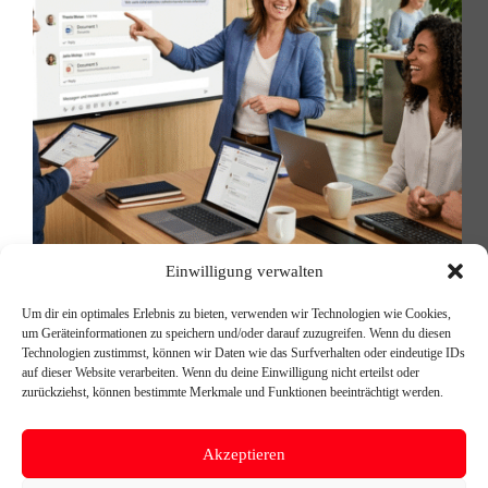
Einwilligung verwalten
Ein Satz, den wir in fast jedem Beratungsgespräch
hören: „Wir haben die Lizenzen seit einem Jahr –
Um dir ein optimales Erlebnis zu bieten, verwenden wir Technologien wie Cookies,
aber keiner nutzt das wirklich.” Das ist kein
um Geräteinformationen zu speichern und/oder darauf zuzugreifen. Wenn du diesen
Einzelfall. Das ist ein Muster. Und es beschreibt
Technologien zustimmst, können wir Daten wie das Surfverhalten oder eindeutige IDs
genau den Unterschied zwischen dem Kauf einer…
auf dieser Website verarbeiten. Wenn du deine Einwilligung nicht erteilst oder
Michael Reischer
14. Mai 2026
zurückziehst, können bestimmte Merkmale und Funktionen beeinträchtigt werden.
Akzeptieren