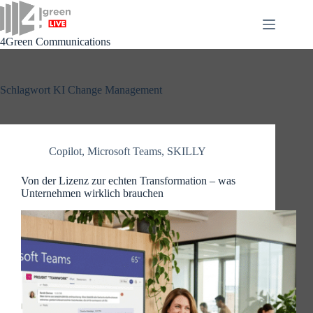
Zum
Inhalt
springen
4Green Communications
Schlagwort
KI Change Management
Copilot
,
Microsoft Teams
,
SKILLY
Von der Lizenz zur echten Transformation – was
Unternehmen wirklich brauchen