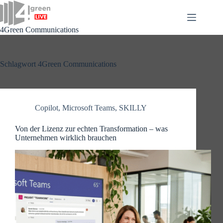
Zum
Inhalt
springen
4Green Communications
Schlagwort
4Green Communications
Copilot
,
Microsoft Teams
,
SKILLY
Von der Lizenz zur echten Transformation – was
Unternehmen wirklich brauchen