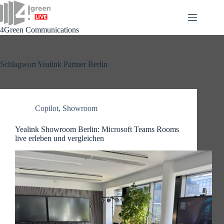
Zum
Inhalt
springen
4Green Communications
Schlagwort
Yealink Partner Berlin
Copilot
,
Showroom
Yealink Showroom Berlin: Microsoft Teams Rooms
live erleben und vergleichen