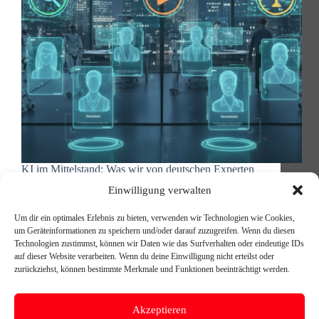
KI im Mittelstand: Was wir von deutschen Experten
lernen können Ein Beitrag von Michael Reischer,
Einwilligung verwalten
Geschäftsführer 4Green Communications und
Berater bei Double Skill / SKILLY more.than.ai.
Um dir ein optimales Erlebnis zu bieten, verwenden wir Technologien wie Cookies,
Deutsche KI-Experten zeigen praktische Wege
um Geräteinformationen zu speichern und/oder darauf zuzugreifen. Wenn du diesen
Während große Tech-Konzerne mit spektakulären
Technologien zustimmst, können wir Daten wie das Surfverhalten oder eindeutige IDs
Ankündigungen Schlagzeilen machen, arbeiten…
auf dieser Website verarbeiten. Wenn du deine Einwilligung nicht erteilst oder
Michael Reischer
10. Dezember 2025
zurückziehst, können bestimmte Merkmale und Funktionen beeinträchtigt werden.
Akzeptieren