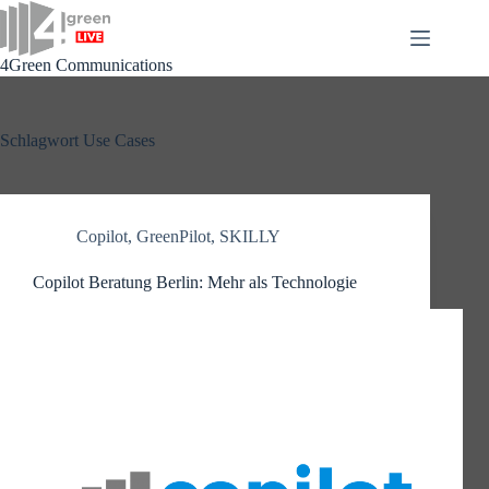
Zum
Inhalt
springen
4Green Communications
Schlagwort
Use Cases
Copilot
,
GreenPilot
,
SKILLY
Copilot Beratung Berlin: Mehr als Technologie