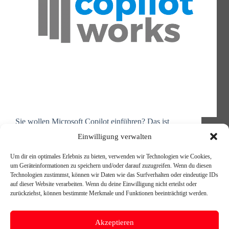
Sie wollen Microsoft Copilot einführen? Das ist
großartig – aber seien wir ehrlich: Die reine
Einwilligung verwalten
Technologie zu aktivieren, ist nur der Anfang. Die
eigentliche Herausforderung liegt darin, Copilot so
Um dir ein optimales Erlebnis zu bieten, verwenden wir Technologien wie Cookies,
einzusetzen, dass Ihre Teams wirklich davon
um Geräteinformationen zu speichern und/oder darauf zuzugreifen. Wenn du diesen
profitieren, dass Prozesse tatsächlich effizienter
Technologien zustimmst, können wir Daten wie das Surfverhalten oder eindeutige IDs
werden…
auf dieser Website verarbeiten. Wenn du deine Einwilligung nicht erteilst oder
Michael Reischer
23. Oktober 2025
zurückziehst, können bestimmte Merkmale und Funktionen beeinträchtigt werden.
Akzeptieren