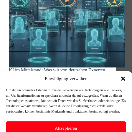
KI im Mittelstand: Was wir von deutschen Experten
lernen können Ein Beitrag von Michael Reischer,
Einwilligung verwalten
Geschäftsführer 4Green Communications und
Berater bei Double Skill / SKILLY more.than.ai.
Um dir ein optimales Erlebnis zu bieten, verwenden wir Technologien wie Cookies,
Deutsche KI-Experten zeigen praktische Wege
um Geräteinformationen zu speichern und/oder darauf zuzugreifen. Wenn du diesen
Während große Tech-Konzerne mit spektakulären
Technologien zustimmst, können wir Daten wie das Surfverhalten oder eindeutige IDs
Ankündigungen Schlagzeilen machen, arbeiten…
auf dieser Website verarbeiten. Wenn du deine Einwilligung nicht erteilst oder
Michael Reischer
10. Dezember 2025
zurückziehst, können bestimmte Merkmale und Funktionen beeinträchtigt werden.
Akzeptieren