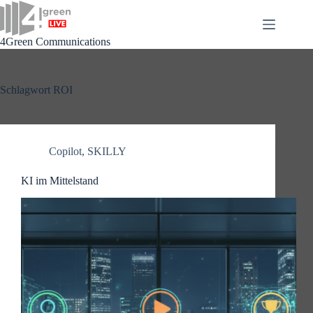
Zum
Inhalt
springen
4Green Communications
Schlagwort
ROI
Copilot
,
SKILLY
KI im Mittelstand