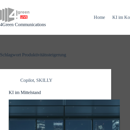
Zum
Inhalt
springen
Home
KI im Ko
4Green Communications
Schlagwort
Produktivitätssteigerung
Copilot
,
SKILLY
KI im Mittelstand