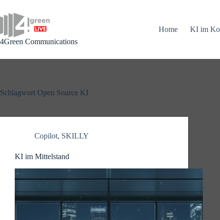
Zum
Inhalt
springen
Home
KI im Ko
4Green Communications
Schlagwort
Open Source KI
Copilot
,
SKILLY
KI im Mittelstand