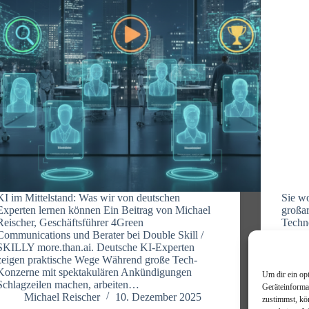
KI im Mittelstand: Was wir von deutschen
Sie wo
Experten lernen können Ein Beitrag von Michael
großar
Reischer, Geschäftsführer 4Green
Techno
Communications und Berater bei Double Skill /
eigent
SKILLY more.than.ai. Deutsche KI-Experten
einzus
zeigen praktische Wege Während große Tech-
profit
Konzerne mit spektakulären Ankündigungen
werd
Um dir ein op
Schlagzeilen machen, arbeiten…
Geräteinforma
Michael Reischer
10. Dezember 2025
zustimmst, kö