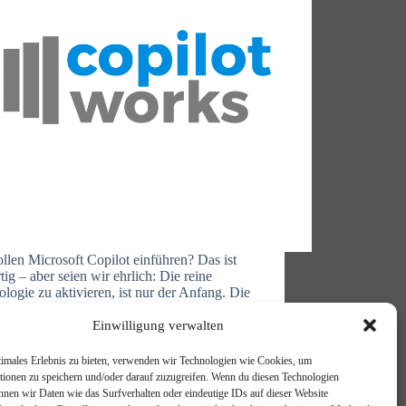
llen Microsoft Copilot einführen? Das ist
tig – aber seien wir ehrlich: Die reine
logie zu aktivieren, ist nur der Anfang. Die
liche Herausforderung liegt darin, Copilot so
etzen, dass Ihre Teams wirklich davon
Einwilligung verwalten
ieren, dass Prozesse tatsächlich effizienter
en…
timales Erlebnis zu bieten, verwenden wir Technologien wie Cookies, um
Michael Reischer
23. Oktober 2025
tionen zu speichern und/oder darauf zuzugreifen. Wenn du diesen Technologien
nnen wir Daten wie das Surfverhalten oder eindeutige IDs auf dieser Website