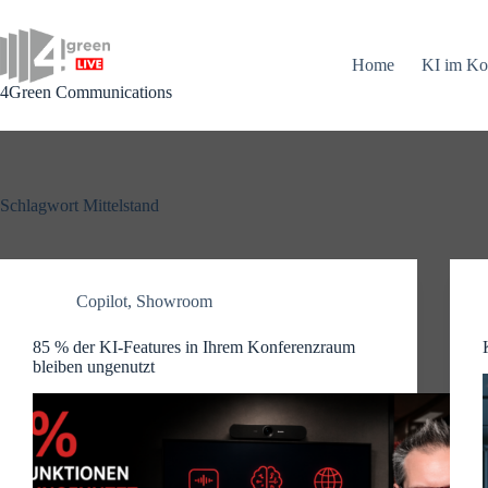
Zum
Inhalt
springen
Home
KI im Ko
4Green Communications
Schlagwort
Mittelstand
Copilot
,
Showroom
85 % der KI-Features in Ihrem Konferenzraum
bleiben ungenutzt