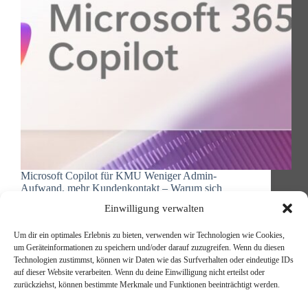
Microsoft Copilot für KMU Weniger Admin-
Aufwand, mehr Kundenkontakt – Warum sich
Microsoft Copilot gerade für mittelständische
Einwilligung verwalten
Unternehmen lohnt Seien wir ehrlich: Als
Geschäftsführer oder IT-Leiter eines
Um dir ein optimales Erlebnis zu bieten, verwenden wir Technologien wie Cookies,
mittelständischen Unternehmens haben Sie in den
um Geräteinformationen zu speichern und/oder darauf zuzugreifen. Wenn du diesen
letzten Monaten vermutlich mehr über KI gehört,
Technologien zustimmst, können wir Daten wie das Surfverhalten oder eindeutige IDs
als…
auf dieser Website verarbeiten. Wenn du deine Einwilligung nicht erteilst oder
Michael Reischer
14. Oktober 2025
zurückziehst, können bestimmte Merkmale und Funktionen beeinträchtigt werden.