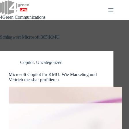
Zum
Inhalt
springen
4Green Communications
Schlagwort
Microsoft 365 KMU
Copilot
,
Uncategorized
Microsoft Copilot für KMU: Wie Marketing und
Vertrieb messbar profitieren