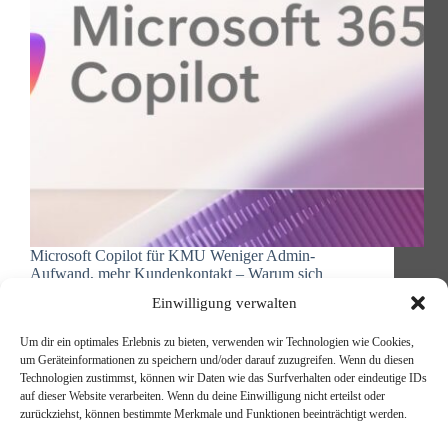
Microsoft Copilot für KMU Weniger Admin-
Aufwand, mehr Kundenkontakt – Warum sich
Microsoft Copilot gerade für mittelständische
Einwilligung verwalten
Unternehmen lohnt Seien wir ehrlich: Als
Geschäftsführer oder IT-Leiter eines
Um dir ein optimales Erlebnis zu bieten, verwenden wir Technologien wie Cookies,
mittelständischen Unternehmens haben Sie in den
um Geräteinformationen zu speichern und/oder darauf zuzugreifen. Wenn du diesen
letzten Monaten vermutlich mehr über KI gehört,
Technologien zustimmst, können wir Daten wie das Surfverhalten oder eindeutige IDs
als…
auf dieser Website verarbeiten. Wenn du deine Einwilligung nicht erteilst oder
Michael Reischer
14. Oktober 2025
zurückziehst, können bestimmte Merkmale und Funktionen beeinträchtigt werden.