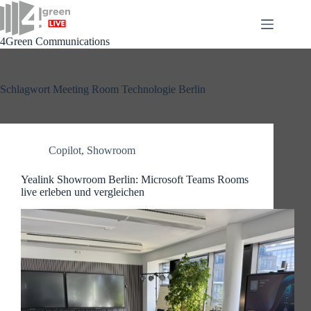
Zum
Inhalt
springen
4Green Communications
Schlagwort
Meeting Room Technologie Berlin
Copilot
,
Showroom
Yealink Showroom Berlin: Microsoft Teams Rooms
live erleben und vergleichen