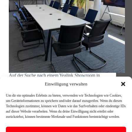
Auf der Suche nach einem Yealink Showroom in
Berlin, in dem Sie moderne Videokonferenz-
Einwilligung verwalten
Technologie nicht nur präsentiert bekommen,
sondern selbst ausprobieren können? Bei 4green
Um dir ein optimales Erlebnis zu bieten, verwenden wir Technologien wie Cookies,
Communications haben wir zwei unterschiedliche
um Geräteinformationen zu speichern und/oder darauf zuzugreifen. Wenn du diesen
Demo-Räume eingerichtet, die Ihnen zeigen, wie
Technologien zustimmst, können wir Daten wie das Surfverhalten oder eindeutige IDs
leistungsfähig Yealink Microsoft Teams Rooms…
auf dieser Website verarbeiten. Wenn du deine Einwilligung nicht erteilst oder
Michael Reischer
21. Oktober 2025
zurückziehst, können bestimmte Merkmale und Funktionen beeinträchtigt werden.