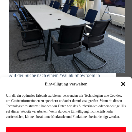
Auf der Suche nach einem Yealink Showroom in
Berlin, in dem Sie moderne Videokonferenz-
Einwilligung verwalten
Technologie nicht nur präsentiert bekommen,
sondern selbst ausprobieren können? Bei 4green
Um dir ein optimales Erlebnis zu bieten, verwenden wir Technologien wie Cookies,
Communications haben wir zwei unterschiedliche
um Geräteinformationen zu speichern und/oder darauf zuzugreifen. Wenn du diesen
Demo-Räume eingerichtet, die Ihnen zeigen, wie
Technologien zustimmst, können wir Daten wie das Surfverhalten oder eindeutige IDs
leistungsfähig Yealink Microsoft Teams Rooms…
auf dieser Website verarbeiten. Wenn du deine Einwilligung nicht erteilst oder
Michael Reischer
21. Oktober 2025
zurückziehst, können bestimmte Merkmale und Funktionen beeinträchtigt werden.