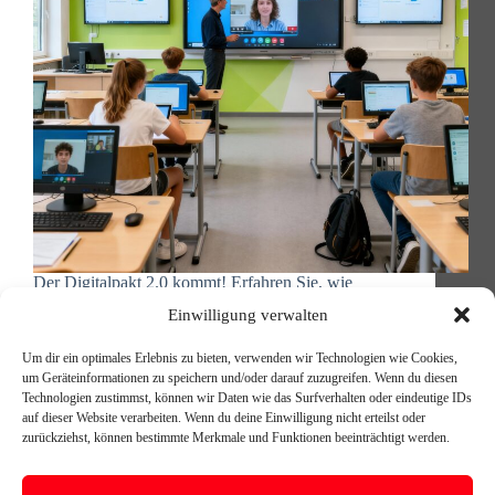
Der Digitalpakt 2.0 kommt! Erfahren Sie, wie
Schulträger und Bildungseinrichtungen jetzt die
Einwilligung verwalten
Weichen stellen, um 2026 bestens vorbereitet zu
starten – mit 4Green Communications als
Um dir ein optimales Erlebnis zu bieten, verwenden wir Technologien wie Cookies,
erfahrenem Digitalisierungspartner. Schulträger
um Geräteinformationen zu speichern und/oder darauf zuzugreifen. Wenn du diesen
aufgepasst: Die Weichen für digitale Bildung werden
Technologien zustimmst, können wir Daten wie das Surfverhalten oder eindeutige IDs
JETZT gestellt Lesedauer: 5 Minuten…
auf dieser Website verarbeiten. Wenn du deine Einwilligung nicht erteilst oder
Michael Reischer
27. Oktober 2025
zurückziehst, können bestimmte Merkmale und Funktionen beeinträchtigt werden.