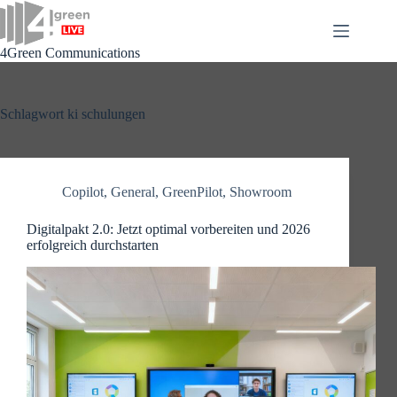
Zum
Inhalt
springen
4Green Communications
Schlagwort
ki schulungen
Copilot
,
General
,
GreenPilot
,
Showroom
Digitalpakt 2.0: Jetzt optimal vorbereiten und 2026
erfolgreich durchstarten