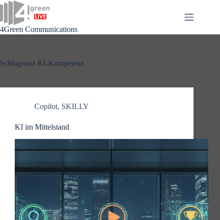
Zum
Inhalt
springen
4Green Communications
Schlagwort
KI-Kompetenz
Copilot
,
SKILLY
KI im Mittelstand