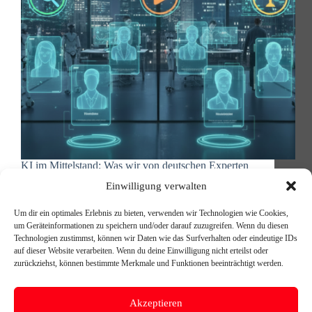
KI im Mittelstand: Was wir von deutschen Experten
lernen können Ein Beitrag von Michael Reischer,
Einwilligung verwalten
Geschäftsführer 4Green Communications und
Berater bei Double Skill / SKILLY more.than.ai.
Um dir ein optimales Erlebnis zu bieten, verwenden wir Technologien wie Cookies,
Deutsche KI-Experten zeigen praktische Wege
um Geräteinformationen zu speichern und/oder darauf zuzugreifen. Wenn du diesen
Während große Tech-Konzerne mit spektakulären
Technologien zustimmst, können wir Daten wie das Surfverhalten oder eindeutige IDs
Ankündigungen Schlagzeilen machen, arbeiten…
auf dieser Website verarbeiten. Wenn du deine Einwilligung nicht erteilst oder
Michael Reischer
10. Dezember 2025
zurückziehst, können bestimmte Merkmale und Funktionen beeinträchtigt werden.
Akzeptieren