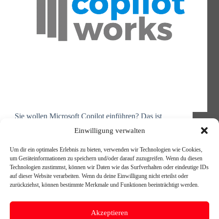
Sie wollen Microsoft Copilot einführen? Das ist
großartig – aber seien wir ehrlich: Die reine
Einwilligung verwalten
Technologie zu aktivieren, ist nur der Anfang. Die
eigentliche Herausforderung liegt darin, Copilot so
Um dir ein optimales Erlebnis zu bieten, verwenden wir Technologien wie Cookies,
einzusetzen, dass Ihre Teams wirklich davon
um Geräteinformationen zu speichern und/oder darauf zuzugreifen. Wenn du diesen
profitieren, dass Prozesse tatsächlich effizienter
Technologien zustimmst, können wir Daten wie das Surfverhalten oder eindeutige IDs
werden…
auf dieser Website verarbeiten. Wenn du deine Einwilligung nicht erteilst oder
Michael Reischer
23. Oktober 2025
zurückziehst, können bestimmte Merkmale und Funktionen beeinträchtigt werden.
Akzeptieren