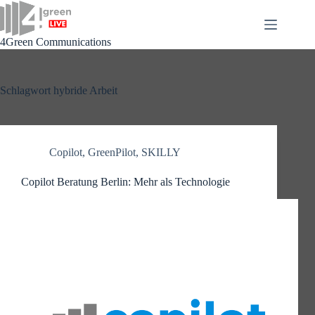
Zum
Inhalt
springen
4Green Communications
Schlagwort
hybride Arbeit
Copilot
,
GreenPilot
,
SKILLY
Copilot Beratung Berlin: Mehr als Technologie