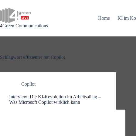
Zum
Inhalt
springen
Home
KI im Ko
4Green Communications
Schlagwort
effizienter mit Copilot
Copilot
Interview: Die KI-Revolution im Arbeitsalltag –
Was Microsoft Copilot wirklich kann