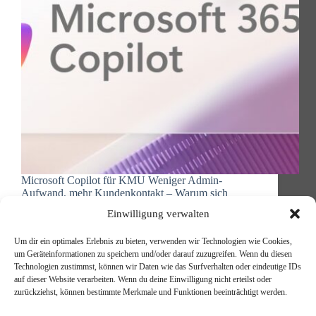
Microsoft Copilot für KMU Weniger Admin-
Aufwand, mehr Kundenkontakt – Warum sich
Microsoft Copilot gerade für mittelständische
Einwilligung verwalten
Unternehmen lohnt Seien wir ehrlich: Als
Geschäftsführer oder IT-Leiter eines
Um dir ein optimales Erlebnis zu bieten, verwenden wir Technologien wie Cookies,
mittelständischen Unternehmens haben Sie in den
um Geräteinformationen zu speichern und/oder darauf zuzugreifen. Wenn du diesen
letzten Monaten vermutlich mehr über KI gehört,
Technologien zustimmst, können wir Daten wie das Surfverhalten oder eindeutige IDs
als…
auf dieser Website verarbeiten. Wenn du deine Einwilligung nicht erteilst oder
Michael Reischer
14. Oktober 2025
zurückziehst, können bestimmte Merkmale und Funktionen beeinträchtigt werden.