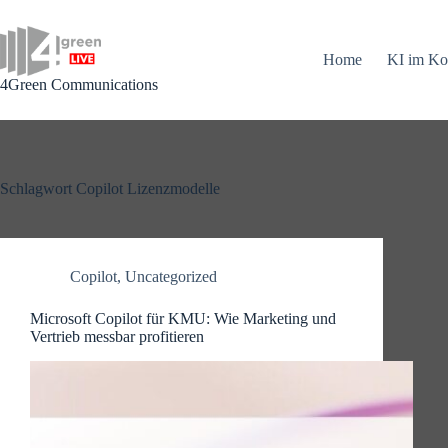
Zum
Inhalt
springen
Home
KI im Ko
4Green Communications
Schlagwort
Copilot Lizenzmodelle
Copilot
,
Uncategorized
Microsoft Copilot für KMU: Wie Marketing und
Vertrieb messbar profitieren