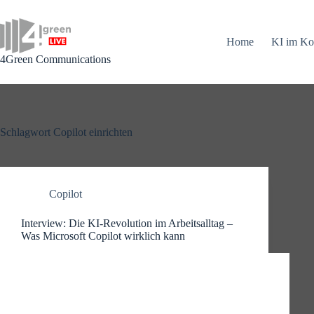
Zum
Inhalt
springen
Home
KI im Ko
4Green Communications
Schlagwort
Copilot einrichten
Copilot
Interview: Die KI-Revolution im Arbeitsalltag –
Was Microsoft Copilot wirklich kann