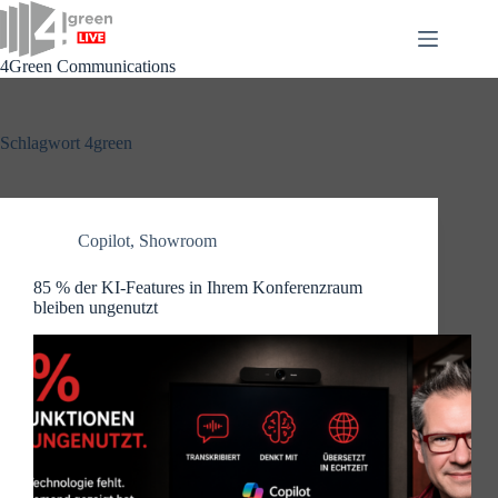
Zum
Inhalt
springen
4Green Communications
Schlagwort
4green
Copilot
,
Showroom
85 % der KI-Features in Ihrem Konferenzraum
bleiben ungenutzt