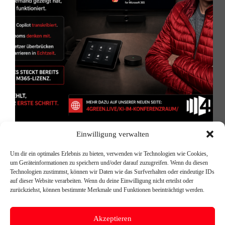
85 % der KI-Features in Ihrem Konferenzraum
Einwilligung verwalten
bleiben ungenutzt – das können Sie heute noch
ändern Moderne Konferenzräume sind technisch
Um dir ein optimales Erlebnis zu bieten, verwenden wir Technologien wie Cookies,
besser ausgestattet als je zuvor. Microsoft Teams
um Geräteinformationen zu speichern und/oder darauf zuzugreifen. Wenn du diesen
Rooms, hochwertige Kameras und Mikrofone – alles
Technologien zustimmst, können wir Daten wie das Surfverhalten oder eindeutige IDs
vorhanden. Und trotzdem läuft das nächste…
auf dieser Website verarbeiten. Wenn du deine Einwilligung nicht erteilst oder
Michael Reischer
11. Juni 2026
zurückziehst, können bestimmte Merkmale und Funktionen beeinträchtigt werden.
Akzeptieren